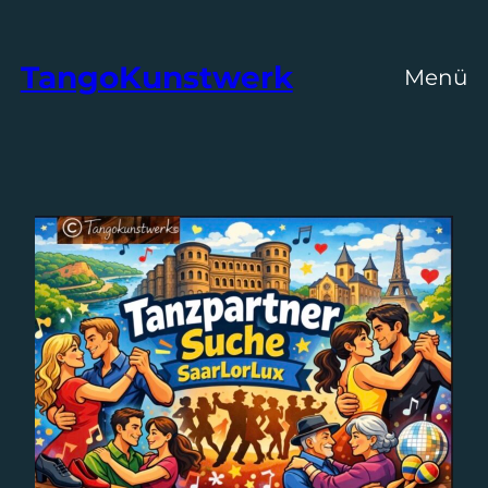
Zum
Inhalt
TangoKunstwerk
Menü
springen