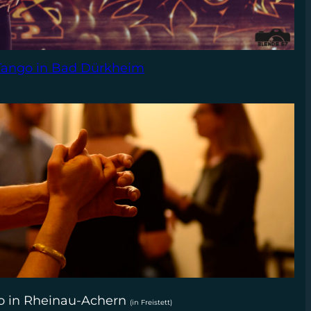
Tango in Bad Dürkheim
o in Rheinau-Achern
(in Freistett)