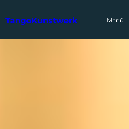
TangoKunstwerk
Menü